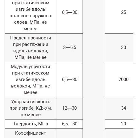
при статическом
изгибе вдоль
6,5—30
25
волокон наружных
слоев, МПа, не
менее
Предел прочности
при растяжении
3—6,5
30
вдоль волокон,
МПа, не менее
Модуль упругости
при статическом
изгибе вдоль
6,5—30
7000
волокон, МПа. не
менее
Ударная вязкость
при изгибе, КДж/м,
12—30
34
не менее
Твердость, МПа
6,5—30
20
Коэффициент