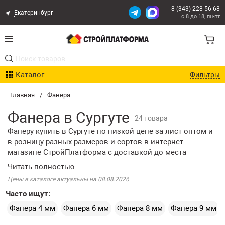
8 (343) 228-56-68
Екатеринбург
с 8 до 18, пн-пт
Акции
Каталог
Фильтры
Расчет доставки
Главная
/
Фанера
Организациям
Фанера в Сургуте
24 товара
Опыт поставок
Фанеру купить в Сургуте по низкой цене за лист оптом и
в розницу разных размеров и сортов в интернет-
Статьи
магазине СтройПлатформа с доставкой до места
применения. Стройматериал приобрел широкую
популярность в создании различных строительных
Контакты
Цены в каталоге актуальны на 08.08.2026
конструкций. Фанерная доска незаменима в качестве
Часто ищут:
настила, обивки, а также изготовления различных
Оплата и Доставка
изделий. Влагостойкая фанера – идеальное средство для
Фанера 4 мм
Фанера 6 мм
Фанера 8 мм
Фанера 9 мм
производства мебели. Структура многослойного
Возврат товара