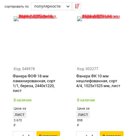
материала, изготавливаемого из тонких пластин шпона
при содействии специальных клеящих составов,
сортировать по:
обладает непревзойденными прочностными
Екатеринбург
характеристиками. Листовая фанера на натуральной
основе – лидер долговечной эксплуатации. Ей
свойственна абсолютная экологическая чистота.
Код: 048978
Код: 002277
Фанера ФОФ 18 мм
Фанера ФК 10 мм
ламинированная, сорт
нешлифованная, сорт
1/1, береза, 2440х1220,
4/4, 1525х1525 мм, лист
лист
В наличии
В наличии
Цена за
Цена за
лист
лист
3 670
898
₽
₽