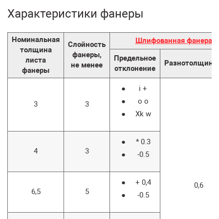
Характеристики фанеры
Номинальная
Шлифованная фанера
Слойность
толщина
фанеры,
Предельное
листа
Разнотолщинн
не менее
отклонение
фанеры
i +
о о
3
3
Xk w
* 0.3
4
3
-0.5
+ 0,4
0,6
6,5
5
-0.5