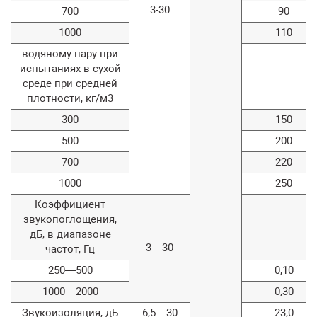
3-30
700
90
1000
110
водяному пару при
испытаниях в сухой
среде при средней
плотности, кг/м3
300
150
500
200
700
220
1000
250
Коэффициент
звукопоглощения,
дБ, в диапазоне
3—30
частот, Гц
250—500
0,10
1000—2000
0,30
Звукоизоляция, дБ
6,5—30
23,0