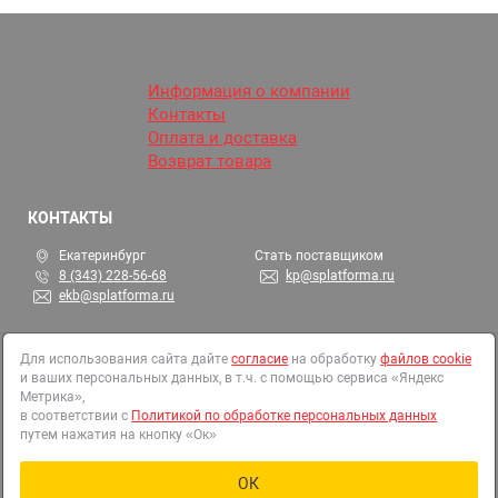
Информация о компании
Контакты
Оплата и доставка
Возврат товара
КОНТАКТЫ
Екатеринбург
Стать поставщиком
8 (343) 228-56-68
kp@splatforma.ru
ekb@splatforma.ru
МЫ В СОЦСЕТЯХ
Для использования сайта дайте
согласие
на обработку
файлов cookie
и ваших персональных данных, в т.ч. с помощью сервиса «Яндекс
Метрика»,
в соответствии с
Политикой по обработке персональных данных
© 2002-2026 СтройПлатформа
путем нажатия на кнопку «Ок»
ОГРН 1146679000313
Все права защищены
ОК
Политика в отношении обработки персональных данных