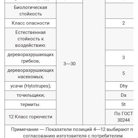
Биологическая
стойкость
Класс опасности
2
Естественная
стойкость к
воздействию:
дереворазрушающих
3
грибков;
3—30
дереворазрушающих
5
насекомых;
усачи (Hytotrupes);
Dhy
точильщики;
Da
термиты.
St
По ГОСТ
12 Класс горючести
30244
Примечание — Показатели позиций 4—12 выбирают по
согласованию изготовителя с потребителем.