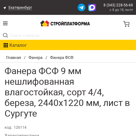
8 (343) 228-56-68
Екатеринбург
с 8 до 18, пн-пт
Акции
Каталог
Расчет доставки
Главная
/
Фанера
/
Фанера ФСФ
Организациям
Фанера ФСФ 9 мм
Опыт поставок
нешлифованная
влагостойкая, сорт 4/4,
Статьи
береза, 2440х1220 мм, лист в
Контакты
Сургуте
Оплата и Доставка
код:
126114
Характеристики