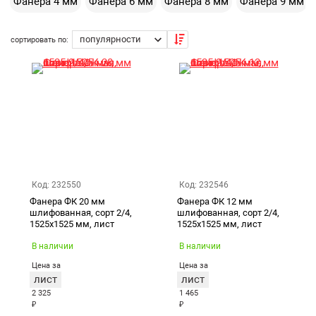
Фанера 4 мм
Фанера 6 мм
Фанера 8 мм
Фанера 9 мм
или напишите менеджеру в чат справа. Мы поможем
сделать выбор материалов под ваши задачи и оформить
Екатеринбург
заказ.
сортировать по:
Код: 232550
Код: 232546
Фанера ФК 20 мм
Фанера ФК 12 мм
шлифованная, сорт 2/4,
шлифованная, сорт 2/4,
1525х1525 мм, лист
1525х1525 мм, лист
В наличии
В наличии
Цена за
Цена за
лист
лист
2 325
1 465
₽
₽