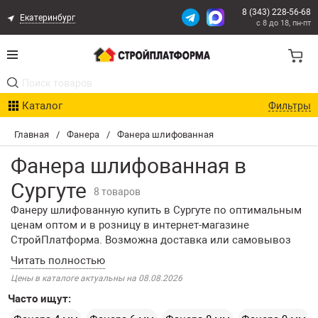
8 (343) 228-56-68
Екатеринбург
с 8 до 18, пн-пт
Акции
Каталог
Фильтры
Расчет доставки
Главная
/
Фанера
/
Фанера шлифованная
Организациям
Фанера шлифованная в
Опыт поставок
Сургуте
8 товаров
Фанеру шлифованную купить в Сургуте по оптимальным
Статьи
ценам оптом и в розницу в интернет-магазине
СтройПлатформа. Возможна доставка или самовывоз
Контакты
заказов со склада. В каталоге нашего интернет-магазина
представлен большой ассортимент шлифованной
Цены в каталоге актуальны на 08.08.2026
Оплата и Доставка
влагостойкой фанеры, а также перечислены
Часто ищут:
характеристики каждой единицы продукции, и даны
описания. Если вам нужна консультация, позвоните нам
Возврат товара