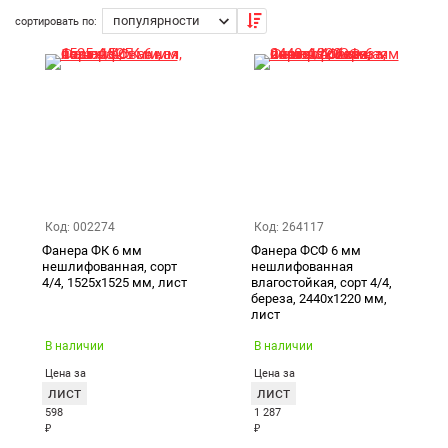
ваши задачи и оформить заказ.
сортировать по:
Екатеринбург
Код: 002274
Код: 264117
Фанера ФК 6 мм
Фанера ФСФ 6 мм
нешлифованная, сорт
нешлифованная
4/4, 1525х1525 мм, лист
влагостойкая, сорт 4/4,
береза, 2440х1220 мм,
лист
В наличии
В наличии
Цена за
Цена за
лист
лист
598
1 287
₽
₽