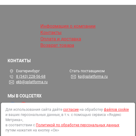
Информация о компании
Контакты
Оплата и доставка
Возврат товара
КОНТАКТЫ
Екатеринбург
Стать поставщиком
8 (343) 228-56-68
kp@splatforma.ru
ekb@splatforma.ru
МЫ В СОЦСЕТЯХ
Для использования сайта дайте
согласие
на обработку
файлов cookie
и ваших персональных данных, в т.ч. с помощью сервиса «Яндекс
© 2002-2026 СтройПлатформа
Метрика»,
ОГРН 1146679000313
в соответствии с
Политикой по обработке персональных данных
путем нажатия на кнопку «Ок»
Все права защищены
Политика в отношении обработки персональных данных