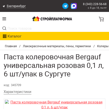
8 (343) 228-56-68
Екатеринбург
с 8 до 18, пн-пт
Акции
Каталог
Расчет доставки
Главная
/
Лакокрасочные материалы, пены, герметики
/
Колеры
Организациям
Паста колеровочная Bergauf
Опыт поставок
универсальная розовая 0,1 л,
6 шт/упак в Сургуте
Статьи
код:
345709
Контакты
Характеристики
Оплата и Доставка