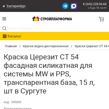
8 (343) 228-56-68
Екатеринбург
с 8 до 18, пн-пт
Акции
Каталог
Расчет доставки
Главная
/
Краски водно-дисперсионные
/
Краска Церезит CT 54 
Организациям
Краска Церезит CT 54
Опыт поставок
фасадная силикатная для
системы MW и PPS,
Статьи
транспарентная база, 15 л,
Контакты
шт в Сургуте
Оплата и Доставка
код:
295009
Характеристики