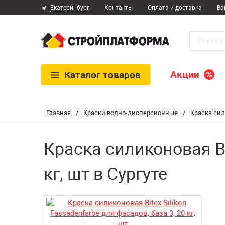
Екатеринбург
Контакты
Оплата и доставка
Ва
Акции
Каталог
товаров
Главная
/
Краски водно-дисперсионные
/
Краска сили
Краска силиконовая Bit
кг, шт в Сургуте