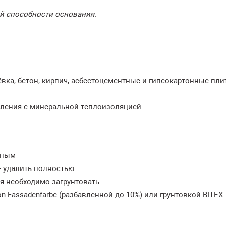
й способности основания.
вка, бетон, кирпич, асбестоцементные и гипсокартонные пл
пления с минеральной теплоизоляцией
чным
 удалить полностью
 необходимо загрунтовать
on Fassadenfarbe (разбавленной до 10%) или грунтовкой BITEX