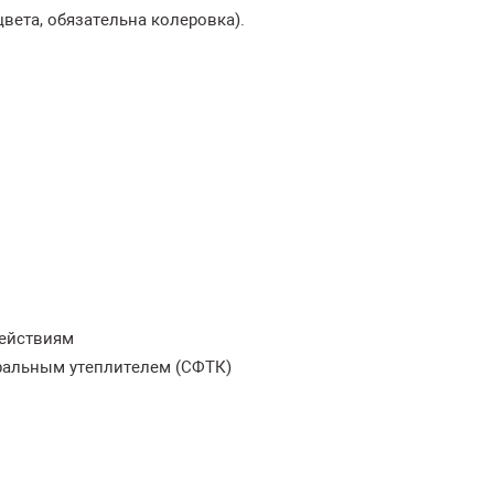
вета, обязательна колеровка).
действиям
ральным утеплителем (СФТК)