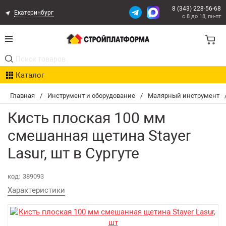
8 (343) 228-56-68
Екатеринбург
с 8 до 18, пн-пт
Акции
Каталог
Расчет доставки
Главная
/
Инструмент и оборудование
/
Малярный инструмент
Организациям
Кисть плоская 100 мм
Опыт поставок
смешанная щетина Stayer
Lasur, шт в Сургуте
Статьи
Контакты
код:
389093
Характеристики
Оплата и Доставка
Возврат товара