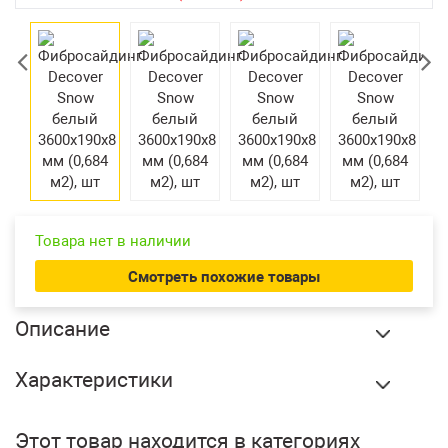
Возврат товара
Екатеринбург
Товара нет в наличии
Смотреть похожие товары
Описание
Фибросайдинг Decover Snow белый 3600х190х8 мм (0,684
Характеристики
м2), шт купить в Сургуте по оптовой цене в интернет
магазине СтройПлатформа. Штучный фасадный
Бренд:
Decover
материал с благородной фактурой под дерево, состоящий
Этот товар находится в категориях
Вес:
11.97 кг