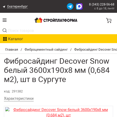
8 (343) 228-56-68
Екатеринбург
с 8 до 18, пн-пт
Акции
Каталог
Расчет доставки
Главная
/
Фиброцементный сайдинг
/
Фибросайдинг Decover Sno
Организациям
Фибросайдинг Decover Snow
Опыт поставок
белый 3600х190х8 мм (0,684
м2), шт в Сургуте
Статьи
код:
291382
Контакты
Характеристики
Оплата и Доставка