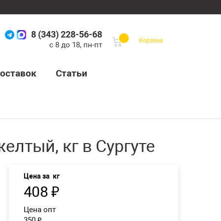
8 (343) 228-56-68
Корзина
с 8 до 18, пн-пт
оставок
Статьи
лтый, кг в Сургуте
Цена за
кг
408
₽
Цена опт
350
₽