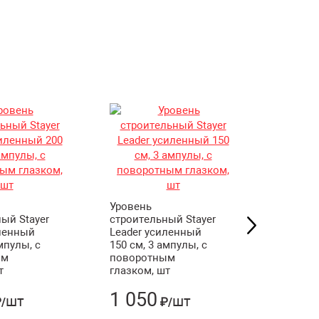
Уровень
Уровень
ый Stayer
строительный Stayer
строите
иленный
Leader усиленный
Leader 
мпулы, с
150 см, 3 ампулы, с
см, 3 ам
ым
поворотным
поворо
т
глазком, шт
глазком
1 050
580
шт
шт
/
₽/
₽