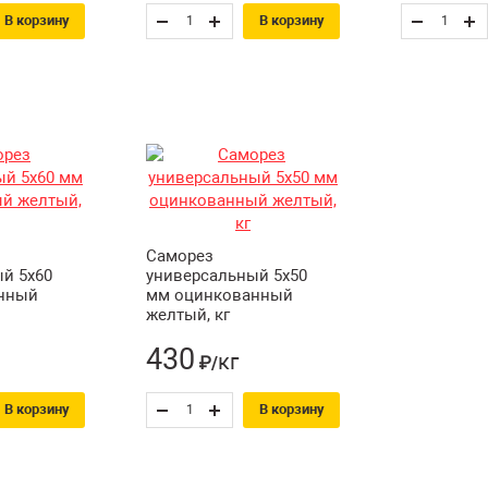
В корзину
В корзину
Саморез
й 5х60
универсальный 5х50
нный
мм оцинкованный
желтый, кг
430
кг
₽/
В корзину
В корзину