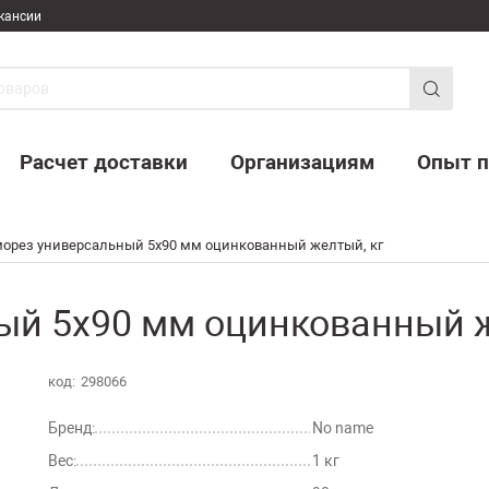
кансии
Расчет доставки
Организациям
Опыт п
орез универсальный 5х90 мм оцинкованный желтый, кг
й 5х90 мм оцинкованный же
код:
298066
Бренд:
No name
Вес:
1 кг