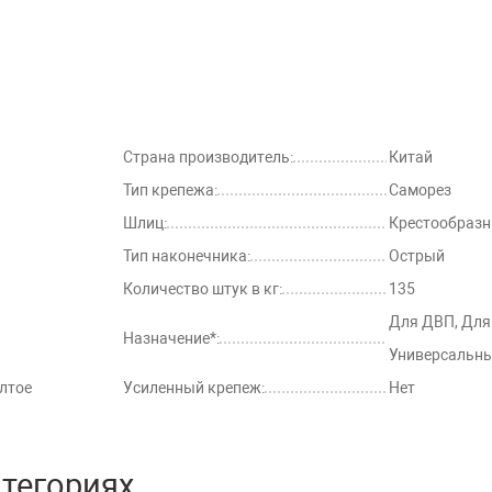
Страна производитель:
Китай
Тип крепежа:
Саморез
Шлиц:
Крестообраз
Тип наконечника:
Острый
Количество штук в кг:
135
Для ДВП, Для
Назначение*:
Универсальн
лтое
Усиленный крепеж:
Нет
атегориях