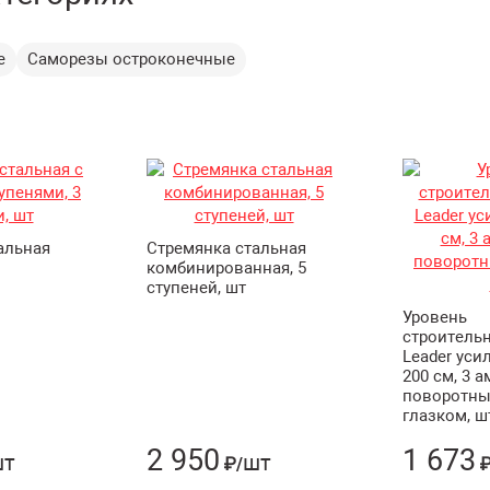
е
Саморезы остроконечные
альная
Стремянка стальная
комбинированная, 5
ступеней, шт
Уровень
строительн
Leader ус
200 см, 3 а
поворотн
глазком, ш
2 950
1 673
шт
шт
₽/
₽