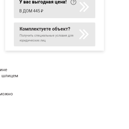
У вас выгодная цена!
В ДОМ 445 ₽
Комплектуете объект?
Получить специальные условия для
юридических лиц
зине
м шлицем
 можно