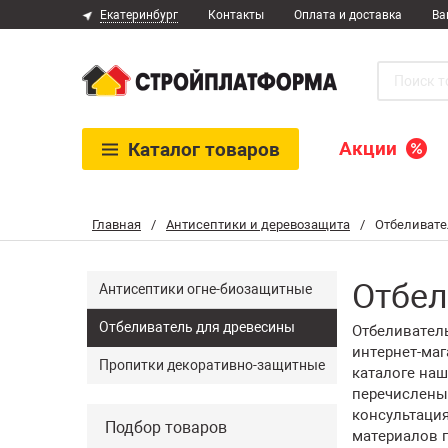
Екатеринбург
Контакты
Оплата и доставка
Ва
Акции
Каталог
товаров
Главная
/
Антисептики и деревозащита
/
Отбеливате
Отбел
Антисептики огне-биозащитные
Отбеливатель для древесины
Отбеливатель
интернет-ма
Пропитки декоративно-защитные
каталоге наш
перечислены
консультаци
Подбор товаров
материалов п