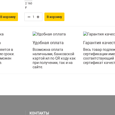
2 160
₽
В корзину
В корзину
а
Удобная оплата
Гарантия качес
яется в
Возможна оплата
Весь товар подле
е сроки.
наличными, банковской
сертификации име
зможен
картой ил по QR коду как
соответствующий
з.
при получении, так и на
сертификат качес
сайте.
КОНТАКТЫ