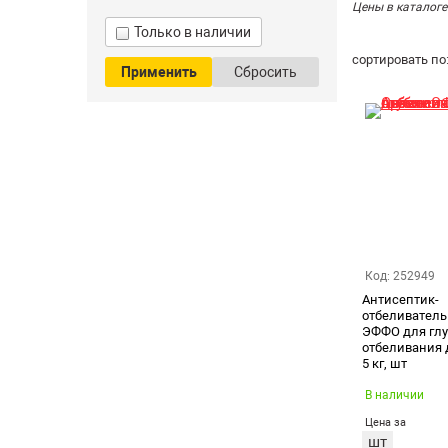
Цены в каталоге
Только в наличии
сортировать по
Применить
Сбросить
Код: 252949
Антисептик-
отбеливатель
ЭФФО для глу
отбеливания
5 кг, шт
В наличии
Цена за
шт