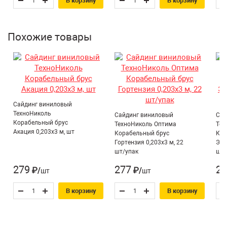
В корзину
В корзину
Похожие товары
Сайдинг виниловый
ТехноНиколь
Сайдинг виниловый
Сай
Корабельный брус
ТехноНиколь Оптима
Тех
Акация 0,203х3 м, шт
Корабельный брус
Кор
Гортензия 0,203х3 м, 22
Эде
шт/упак
шт/
279
277
29
₽/шт
₽/шт
В корзину
В корзину