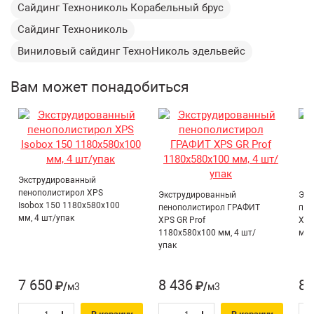
Сайдинг Технониколь Корабельный брус
конструкцию, поэтому часто применяется при
Ширина полезная:
203 мм
реконструкции фасадов, а выбор форм и цветов
Сайдинг Технониколь
Ширина:
237 мм
позволяет подобрать фасад под любую кровлю и
Виниловый сайдинг ТехноНиколь эдельвейс
ландшафт.
Вид сайдинга:
Корабельный брус
Цвет:
Эдельвейс
Преимущества:
Вам может понадобиться
Двухстороннее покрытие:
Да
Имитирует деревянную обшивку фасдов;
Нетоксичный и трудновоспламеняемый материал;
Материал:
ПВХ
Не подвержен коррозии;
Срок службы:
50 лет
Форма панелей и цвет придают фасаду эстетический
Страна производитель:
Россия
вид.
Экструдированный
Г3
пенополистирол XPS
Группа горючести:
Экструдированный
Экс
(нормальногорючие)
Isobox 150 1180х580х100
пенополистирол ГРАФИТ
пен
мм, 4 шт/упак
XPS GR Prof
XPS
Тип:
Панель
1180х580х100 мм, 4 шт/
мм,
упак
Сайдинг и доборные
Тип товара:
элементы
7 650
8 436
8 
₽/м3
₽/м3