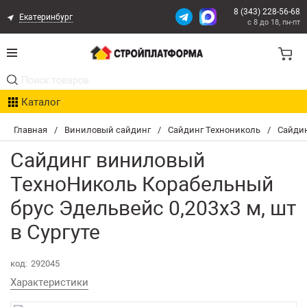
8 (343) 228-56-68
Екатеринбург
с 8 до 18, пн-пт
Акции
Каталог
Расчет доставки
Главная
/
Виниловый сайдинг
/
Сайдинг Технониколь
/
Сайдин
Организациям
Сайдинг виниловый
Опыт поставок
ТехноНиколь Корабельный
брус Эдельвейс 0,203х3 м, шт
Статьи
в Сургуте
Контакты
код:
292045
Оплата и Доставка
Характеристики
Возврат товара