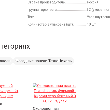
Страна производитель:
Россия
Группа горючести:
Г2 (умеренно
Тип:
Угол внутрен
Количество в упаковке (шт):
10 шт
атегориях
анели
Фасадные панели ТехноНиколь
ый
Околооконная