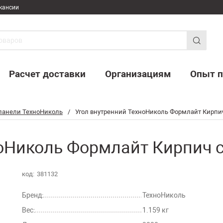
кансии
Расчет доставки
Организациям
Опыт п
панели ТехноНиколь
/
Угол внутренний ТехноНиколь Формлайт Кирпи
оНиколь Формлайт Кирпич с
код:
381132
Бренд:
ТехноНиколь
Вес:
1.159 кг