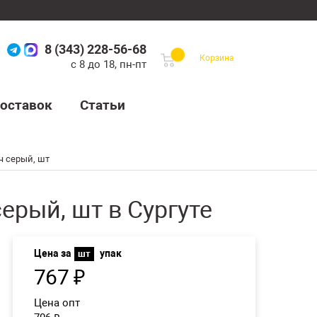
8 (343) 228-56-68
Корзина
с 8 до 18, пн-пт
оставок
Статьи
ч серый, шт
ерый, шт в Сургуте
Цена за
упак
шт
767
₽
Цена опт