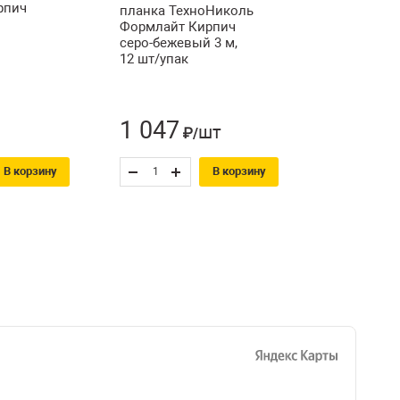
рпич
планка ТехноНиколь
Формлайт Кирпич
серо-бежевый 3 м,
12 шт/упак
1 047
шт
₽/
В корзину
В корзину