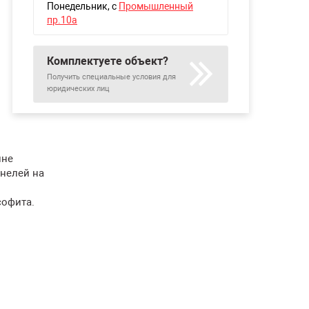
Понедельник
, с
Промышленный
пр.10а
Комплектуете объект?
Получить специальные условия для
юридических лиц
ине
нелей на
софита.
.