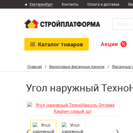
Екатеринбург
Контакты
Оплата и доставка
Ва
Акции
Каталог
товаров
Главная
/
Виниловые фасадные панели
/
Фасадные 
Угол наружный ТехноН