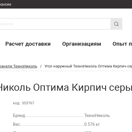
кансии
Расчет доставки
Организациям
Опыт п
панели ТехноНиколь
/
Угол наружный ТехноНиколь Оптима Кирпич се
иколь Оптима Кирпич серый
код:
353767
Бренд:
ТехноНиколь
Вес:
0.576 кг