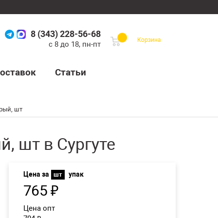
8 (343) 228-56-68
Корзина
с 8 до 18, пн-пт
оставок
Статьи
рый, шт
, шт в Сургуте
Цена за
упак
шт
765
₽
Цена опт