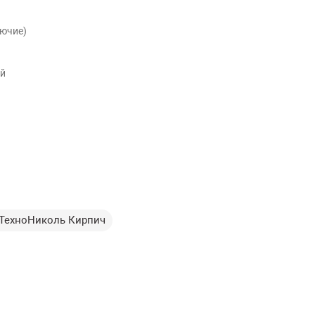
рючие)
й
ТехноНиколь Кирпич