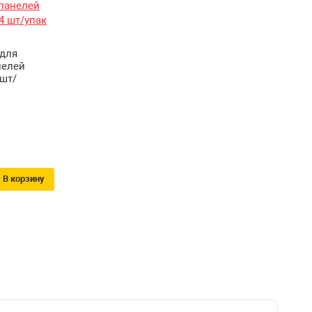
для
нелей
 шт/
В корзину