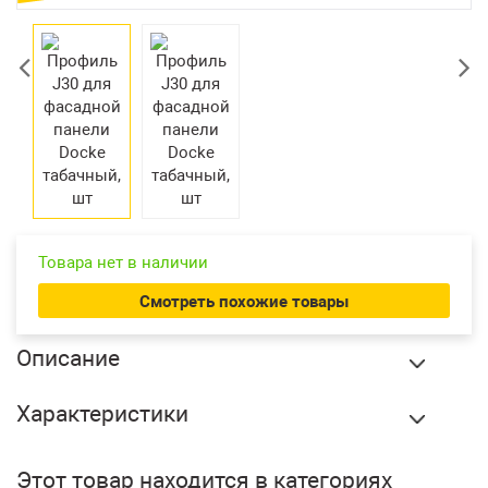
Екатеринбург
Товара нет в наличии
Смотреть похожие товары
Описание
Профиль J30 для фасадной панели Docke табачный, шт
Характеристики
купить в Сургуте по оптовой цене в интернет магазине
СтройПлатформа. Используется для закрытия торцов и в
Бренд:
Docke
качестве внутреннего угла фасадных панелей Fels.
Этот товар находится в категориях
Вес:
0.2 кг