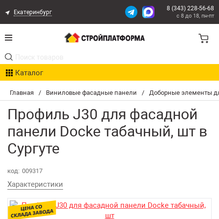
8 (343) 228-56-68
Екатеринбург
с 8 до 18, пн-пт
Акции
Каталог
Расчет доставки
Главная
/
Виниловые фасадные панели
/
Доборные элементы д
Организациям
Профиль J30 для фасадной
Опыт поставок
панели Docke табачный, шт в
Сургуте
Статьи
Контакты
код:
009317
Характеристики
Оплата и Доставка
Возврат товара