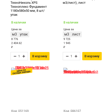
ТехноНиколь XPS
м3/лист), лист
Техноплекс Фундамент
1180х580х50 мм, 8 шт/
упак
В наличии
В наличии
Цена за
Цена за
м3
упак
м3
лист
8 776
9 725
2 404.62
1 945
₽
₽
В корзину
В корзину
Код: 051169
Код: 086107