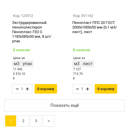
Код: 123512
Код: 051162
Экструдированный
Пенопласт ППС 20 ГОСТ
пенополистирол
2000х1000х50 мм (0,1 м3/
Пеноплэкс ГЕО С
лист), лист
1185х585х50 мм, 8 шт/
упак
В наличии
В наличии
Цена за
Цена за
м3
упак
м3
лист
11 942
7 127
3 315.10
712.70
₽
₽
В корзину
В корзину
Показать ещё
1
2
3
»