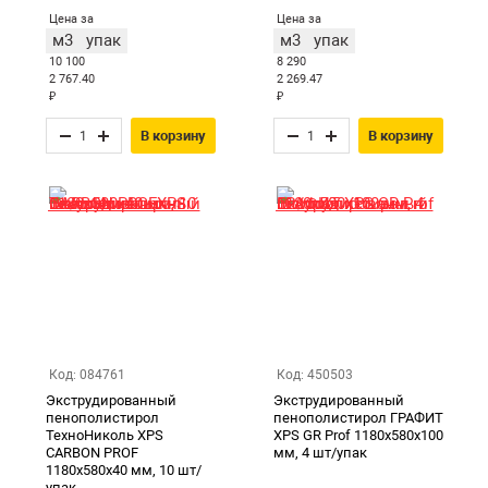
Цена за
Цена за
м3
упак
м3
упак
10 100
8 290
2 767.40
2 269.47
₽
₽
В корзину
В корзину
Код: 084761
Код: 450503
Экструдированный
Экструдированный
пенополистирол
пенополистирол ГРАФИТ
ТехноНиколь XPS
XPS GR Prof 1180х580х100
CARBON PROF
мм, 4 шт/упак
1180х580х40 мм, 10 шт/
упак