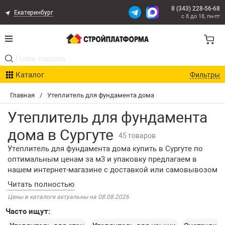
8 (343) 228-56-68
Екатеринбург
с 8 до 18, пн-пт
Акции
Каталог
Фильтры
Расчет доставки
Главная
/
Утеплитель для фундамента дома
Организациям
Утеплитель для фундамента
Опыт поставок
дома в Сургуте
45 товаров
Утеплитель для фундамента дома купить в Сургуте по
Статьи
оптимальным ценам за м3 и упаковку предлагаем в
нашем интернет-магазине с доставкой или самовывозом
Контакты
со склада. Доказано, что теплопотери основания
строения могут достигать 20% в холодный период.
Цены в каталоге актуальны на 08.08.2026
Утепление фундамента является неотъемлемой частью
Оплата и Доставка
Часто ищут:
строительства. Его принято разделять на 2 этапа.
Первый – до заливки, второй – уже после постройки.