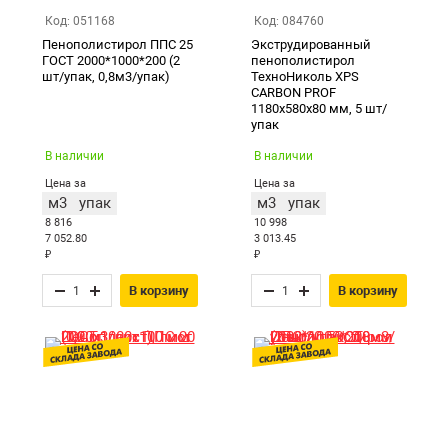
Код: 051168
Код: 084760
Пенополистирол ППС 25
Экструдированный
ГОСТ 2000*1000*200 (2
пенополистирол
шт/упак, 0,8м3/упак)
ТехноНиколь XPS
CARBON PROF
1180х580х80 мм, 5 шт/
упак
В наличии
В наличии
Цена за
Цена за
м3
упак
м3
упак
8 816
10 998
7 052.80
3 013.45
₽
₽
В корзину
В корзину