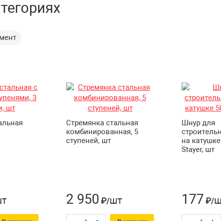
атегориях
умент
альная
Стремянка стальная
Шнур для
комбинированная, 5
строитель
ступеней, шт
на катушке
Stayer, шт
2 950
177
шт
шт
ш
₽/
₽/