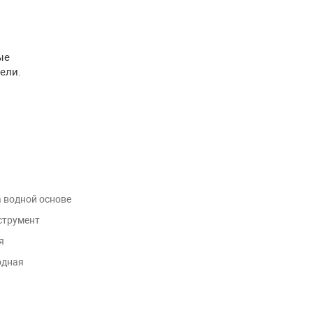
ые
ели.
 водной основе
струмент
я
одная