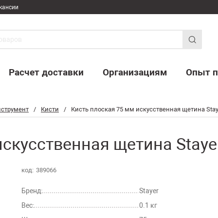
кансии
Расчет доставки
Организациям
Опыт п
струмент
/
Кисти
/
Кисть плоская 75 мм искусственная щетина Stay
скусственная щетина Stayer
код:
389066
Бренд:
Stayer
Вес:
0.1 кг