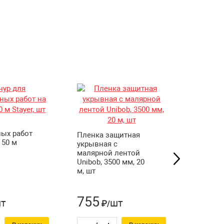
Ведро м
ных работ
краски 
Пленка защитная
 50 м
14 л, шт
укрывная с
малярной лентой
Unibob, 3500 мм, 20
м, шт
755
241
т
шт
₽/
₽