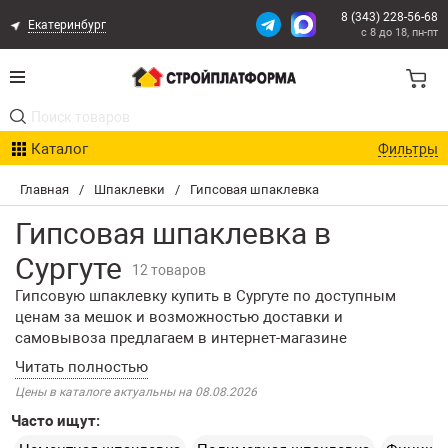
8 (343) 228-56-68
Екатеринбург
с 8 до 18, пн-пт
Акции
Каталог
Фильтры
Расчет доставки
Главная
/
Шпаклевки
/
Гипсовая шпаклевка
Организациям
Гипсовая шпаклевка в
Опыт поставок
Сургуте
12 товаров
Гипсовую шпаклевку купить в Сургуте по доступным
Статьи
ценам за мешок и возможностью доставки и
самовывоза предлагаем в интернет-магазине
Контакты
«СтройПлатформа». Смесь используется для подготовки
внутренних стен к финишной отделке: с ее помощью
Цены в каталоге актуальны на 08.08.2026
выравнивают поверхности, заполняют трещины и швы,
Оплата и Доставка
Часто ищут:
устраняют дефекты. Гипсовые шпаклевки используются
для выравнивания оштукатуренных поверхностей,