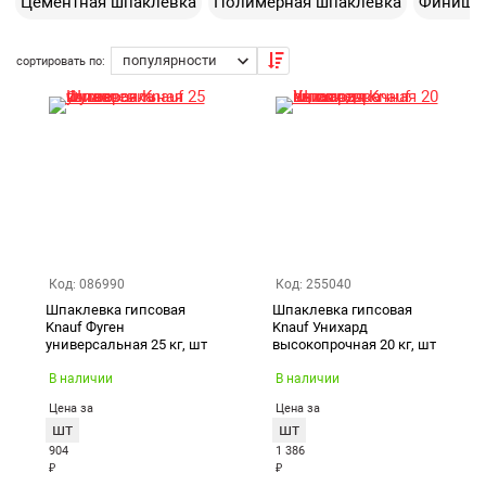
Цементная шпаклевка
Полимерная шпаклевка
Финишна
Возврат товара
оснований из бетона и гипсокартона, приклеивания
гипсокартонных листов к ровной поверхности.
Екатеринбург
сортировать по:
Код: 086990
Код: 255040
Шпаклевка гипсовая
Шпаклевка гипсовая
Knauf Фуген
Knauf Унихард
универсальная 25 кг, шт
высокопрочная 20 кг, шт
В наличии
В наличии
Цена за
Цена за
шт
шт
904
1 386
₽
₽