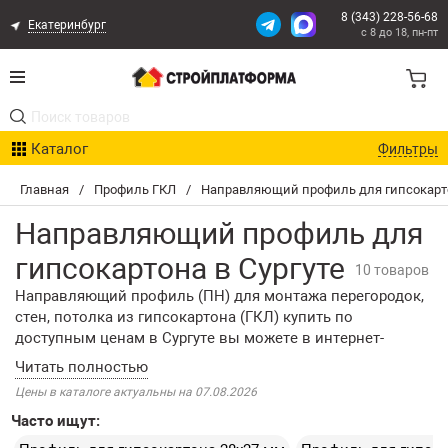
8 (343) 228-56-68
Екатеринбург
с 8 до 18, пн-пт
Акции
Каталог
Фильтры
Расчет доставки
Главная
/
Профиль ГКЛ
/
Направляющий профиль для гипсокарт
Организациям
Направляющий профиль для
Опыт поставок
гипсокартона в Сургуте
10 товаров
Направляющий профиль (ПН) для монтажа перегородок,
Статьи
стен, потолка из гипсокартона (ГКЛ) купить по
доступным ценам в Сургуте вы можете в интернет-
Контакты
магазине «СтройПлатформа». В нашем каталоге
представлен широкий выбор размеров оцинкованного
Цены в каталоге актуальны на 07.08.2026
Оплата и Доставка
направляющего профиля (ПН) для гипсокартона.
Часто ищут:
Продукция применима в качестве основы для обшивки
ГКЛ. Материал укладывается по периметру комнаты,
Возврат товара