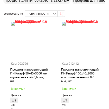
Профиль для гипсокартона 28х27 мм
Профиль для гипсок
служит функциональным основанием-фиксатором
стоечного профиля. Монтаж изделий производится с
Екатеринбург
использованием дюбелей. Направляющий
сортировать по:
оцинкованный профиль для гипсокартона рекомендуем
купить не только для напольной установки, но и для
интеграции на потолок. Выгодная цена товара сделала
его востребованным для организации систем
подвесного потолка на объектах Сургута.
Код: 003796
Код: 012412
Профиль направляющий
Профиль направляющий
ПН Кнауф 50х40х3000 мм
ПН Кнауф 100х40х3000
оцинкованный 0,6 мм,
мм оцинкованный 0,6
шт
мм, шт
В наличии
В наличии
Цена за
Цена за
шт
шт
385
498
₽
₽