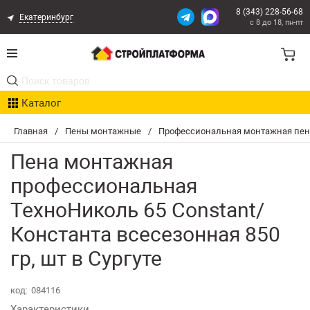
8 (343) 228-56-68
Екатеринбург
с 8 до 18, пн-пт
Акции
Каталог
Расчет доставки
Главная
/
Пены монтажные
/
Профессиональная монтажная пен
Организациям
Пена монтажная
Опыт поставок
профессиональная
ТехноНиколь 65 Constant/
Статьи
Константа всесезонная 850
Контакты
гр, шт в Сургуте
Оплата и Доставка
код:
084116
Возврат товара
Характеристики