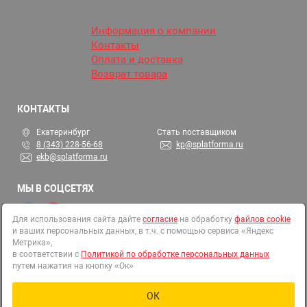
Информация о компании
Контакты
Оплата и доставка
Возврат товара
КОНТАКТЫ
Екатеринбург
Стать поставщиком
8 (343) 228-56-68
kp@splatforma.ru
ekb@splatforma.ru
МЫ В СОЦСЕТЯХ
Для использования сайта дайте
согласие
на обработку
файлов cookie
и ваших персональных данных, в т.ч. с помощью сервиса «Яндекс
© 2002-2026 СтройПлатформа
Метрика»,
ОГРН 1146679000313
в соответствии с
Политикой по обработке персональных данных
путем нажатия на кнопку «Ок»
Все права защищены
Политика в отношении обработки персональных данных
Правила использования файлов cookies
ОК
Согласие на обработку файлов cookie и иных персональных