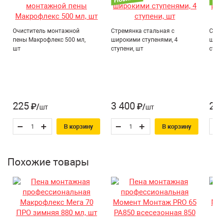
обладает хорошей адгезией к большинству строительных
материалов, за исключением фторопласта, силикона и
Температура хранения:
от +5°С до +25°С
полиэтилена. Монтажная пена имеет специальную
Тип монтажной пены:
Профессиональная
Очиститель монтажной
Стремянка стальная с
Стр
формулу, которая обеспечивает постоянный
пены Макрофлекс 500 мл,
широкими ступенями, 4
шир
неизменяемый объем пены с момента выпенивания до
Вид баллона:
Под пистолет
шт
ступени, шт
сту
полного набора свойств.
Кратность упаковки:
12
225
3 400
2 
₽/шт
₽/шт
В корзину
В корзину
Похожие товары