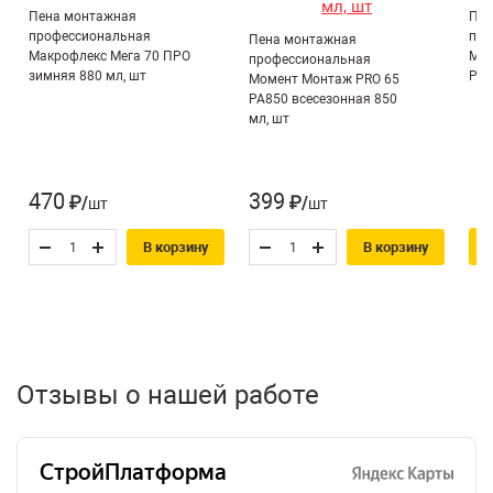
Пена монтажная
Пен
профессиональная
про
Пена монтажная
Макрофлекс Мега 70 ПРО
Мом
профессиональная
зимняя 880 мл, шт
PS8
Момент Монтаж PRO 65
PA850 всесезонная 850
мл, шт
470
399
₽/шт
₽/шт
В корзину
В корзину
Отзывы о нашей работе