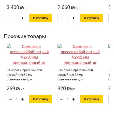
Количество штук в кг:
768
3 400
2 660
2 
₽/шт
₽/шт
Назначение*:
Для металла
В корзину
В корзину
Усиленный крепеж:
Нет
Похожие товары
Саморез с прессшайбой
Саморез с прессшайбой
Сам
острый 4,2х50 мм
острый 4,2х32 мм
ост
оцинкованный, кг
оцинкованный, кг
оци
269
320
33
₽/кг
₽/кг
В корзину
В корзину