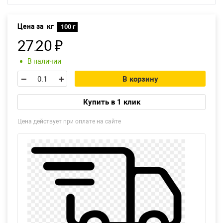
Екатеринбург
Цена за
кг
100 г
27
20
₽
.
В наличии
В корзину
Купить в 1 клик
Цена действует при оплате на сайте