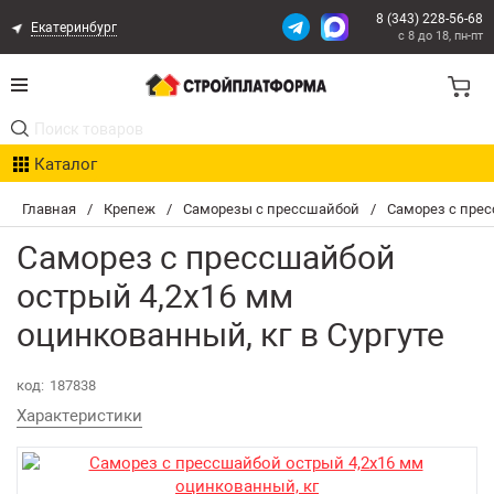
8 (343) 228-56-68
Екатеринбург
с 8 до 18, пн-пт
Акции
Каталог
Расчет доставки
Главная
/
Крепеж
/
Саморезы с прессшайбой
/
Саморез с прес
Организациям
Саморез с прессшайбой
Опыт поставок
острый 4,2х16 мм
оцинкованный, кг в Сургуте
Статьи
Контакты
код:
187838
Характеристики
Оплата и Доставка
Возврат товара