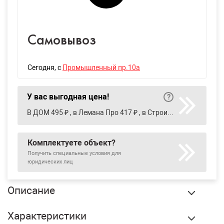
Самовывоз
Сегодня
, с
Промышленный пр.10а
У вас выгодная цена!
В ДОМ 495 ₽ , в Лемана Про 417 ₽ , в Строительный двор 710 ₽
Комплектуете объект?
Получить специальные условия для
юридических лиц
Описание
Саморез с прессшайбой острый 4,2х16 мм
Характеристики
оцинкованный, кг купить в Сургуте по оптовой цене в