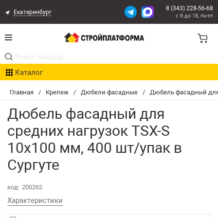
8 (343) 228-56-68
Екатеринбург
с 8 до 18, пн-пт
Акции
Каталог
Расчет доставки
Главная
/
Крепеж
/
Дюбели фасадные
/
Дюбель фасадный для 
Организациям
Дюбель фасадный для
Опыт поставок
средних нагрузок TSX-S
10х100 мм, 400 шт/упак в
Статьи
Сургуте
Контакты
код:
200262
Оплата и Доставка
Характеристики
Возврат товара