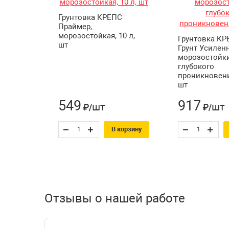
Грунтовка КРЕПС
Праймер,
морозостойкая, 10 л,
Грунтовка КР
шт
Грунт Усилен
морозостойк
глубокого
проникновени
шт
549
917
шт
шт
₽/
₽/
В корзину
Отзывы о нашей работе