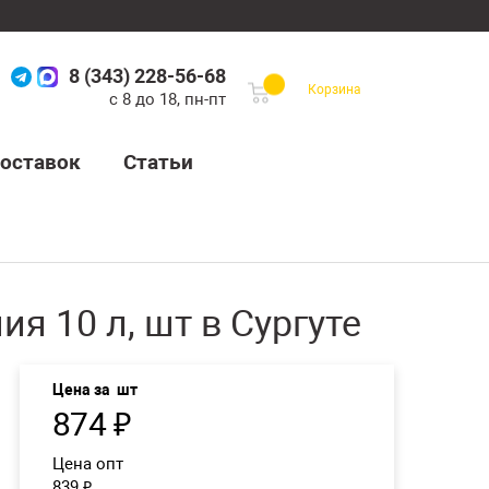
8 (343) 228-56-68
Корзина
с 8 до 18, пн-пт
оставок
Статьи
я 10 л, шт в Сургуте
Цена за
шт
874
₽
Цена опт
839
₽