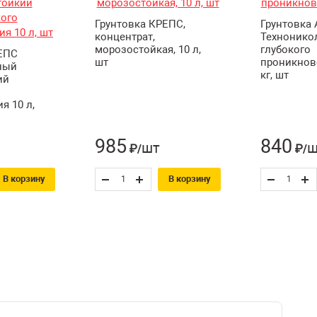
Грунтовка КРЕПС,
Грунтовка
концентрат,
Технонико
морозостойкая, 10 л,
глубокого
ЕПС
шт
проникнов
ный
кг, шт
ий
я 10 л,
985
840
шт
ш
₽/
₽/
В корзину
В корзину