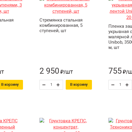
альная
Стремянка стальная
комбинированная, 5
Пленка за
ступеней, шт
укрывная 
малярной 
Unibob, 350
м, шт
2 950
755
шт
шт
ш
₽/
₽/
В корзину
В корзину