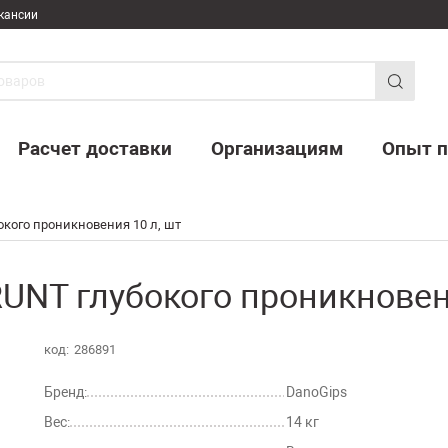
кансии
Расчет доставки
Организациям
Опыт п
окого проникновения 10 л, шт
UNT глубокого проникновени
код:
286891
Бренд:
DanoGips
Вес:
14 кг