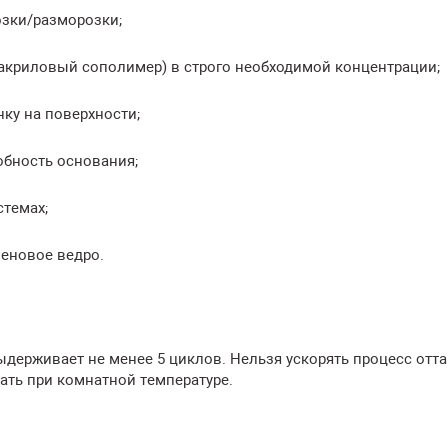
озки/разморозки;
криловый сополимер) в строго необходимой концентрации;
ку на поверхности;
бность основания;
темах;
леновое ведро.
ерживает не менее 5 циклов. Нельзя ускорять процесс отта
ть при комнатной температуре.