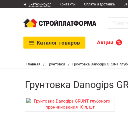
Екатеринбург
Контакты
Оплата и доставка
Ва
Акции
Каталог
товаров
Главная
/
Грунтовки
/
Грунтовка Danogips GRUNT глуб
Грунтовка Danogips GR