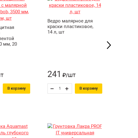
Ванночк
краски 
Ведро малярное для
Stayer, 
краски пластиковое,
щитная
14 л, шт
с
лентой
0 мм, 20
241
70
т
шт
₽/
₽/
В корзину
В корзину