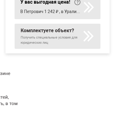
У вас выгодная цена!
В Петрович 1 242 ₽ , в Уралинтерьер 902 ₽
Комплектуете объект?
Получить специальные условия для
юридических лиц
азине
тей,
ь, в том