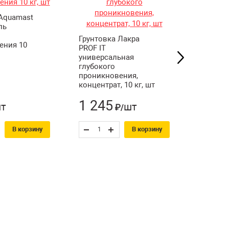
 Aquamast
ль
Грунтовка Лакра
Грунтовк
ения 10
PROF IT
Quarzgru
универсальная
универс
глубокого
кварце
проникновения,
15 кг, шт
концентрат, 10 кг, шт
1 245
1 32
т
шт
₽/
В корзину
В корзину