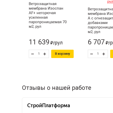
Ветрозащитная
мембрана Изоспан
Ветрозащитн
АF+ негорючая
мембрана Из
усиленная
А с огнезащ
паропроницаемая 70
добавками
м2, рул
паропроницае
м2, рул
11 639
6 707
рул
р
₽/
₽/
В корзину
Отзывы о нашей работе