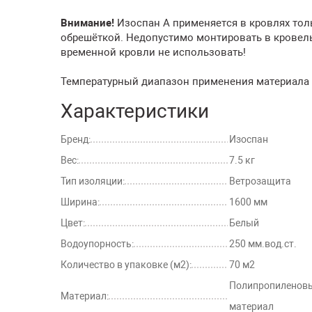
Внимание!
Изоспан А применяется в кровлях толь
обрешёткой. Недопустимо монтировать в кровель
временной кровли не использовать!
Температурный диапазон применения материала от
Характеристики
Бренд:
Изоспан
Вес:
7.5 кг
Тип изоляции:
Ветрозащита
Ширина:
1600 мм
Цвет:
Белый
Водоупорность:
250 мм.вод.ст.
Количество в упаковке (м2):
70 м2
Полипропиленов
Материал:
материал