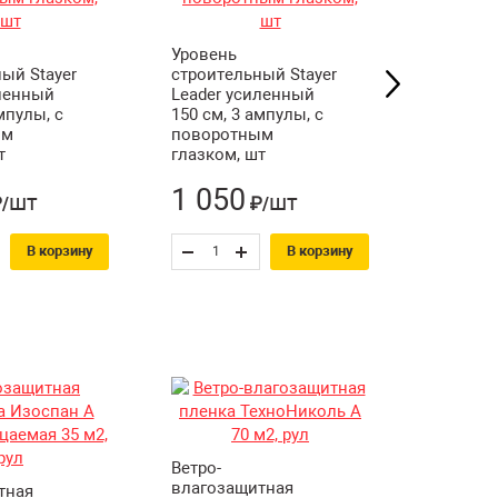
Уровень
Уровень
ый Stayer
строительный Stayer
строите
иленный
Leader усиленный
Leader 
мпулы, с
150 см, 3 ампулы, с
см, 3 ам
ым
поворотным
поворо
т
глазком, шт
глазком
1 050
580
шт
шт
/
₽/
₽
В корзину
В корзину
Ветро-
Ветроза
влагозащитная
мембран
тная