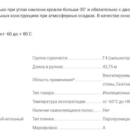
ко при углах наклона кровли больше 35° и обязательно с дв
ных конструкциях при атмосферных осадках. В качестве осн
 -60 до + 80 С.
Группа горючести:
Г4 (сильного
Длина в рулоне:
43,75 м
Вентилируемы
Область применения* :
стены, Скатна
Тип товара:
Изоляционные
Температура эксплуатации:
от -60°С до +8
Наличие самоклеящихся полос:
Нет
ый нетканый
Тип пленки:
Паропроница
Маркировка:
A