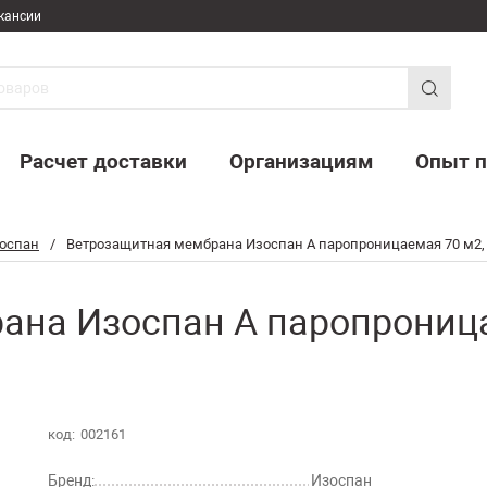
кансии
Расчет доставки
Организациям
Опыт п
оспан
/
Ветрозащитная мембрана Изоспан А паропроницаемая 70 м2,
на Изоспан А паропроницае
код:
002161
Бренд:
Изоспан