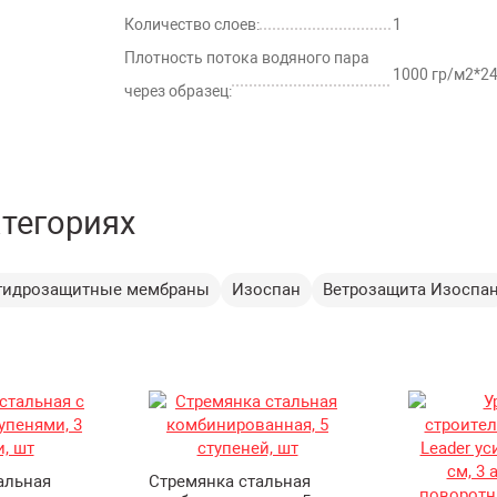
Количество слоев:
1
Плотность потока водяного пара
1000 гр/м2*24
через образец:
атегориях
-гидрозащитные мембраны
Изоспан
Ветрозащита Изоспа
альная
Стремянка стальная