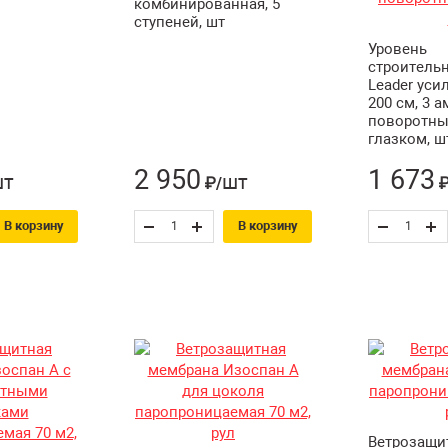
комбинированная, 5
ступеней, шт
Уровень
строительн
Leader ус
200 см, 3 а
поворотн
глазком, ш
2 950
1 673
шт
шт
₽/
₽
В корзину
В корзину
Ветрозащи