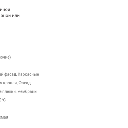
ойной
овной или
рючие)
й фасад, Каркасные
я кровля, Фасад
 пленки, мембраны
0°С
емая