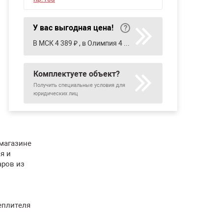
У вас выгодная цена!
В МСК 4 389 ₽ , в Олимпия 4 970 ₽ , в Сатурн 4 520 ₽ , в Строительный двор 4 594 ₽ , в Уралинтерьер 4 520 ₽
Комплектуете объект?
Получить специальные условия для
юридических лиц
 магазине
я и
аров из
еплителя