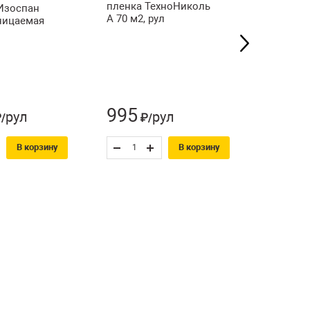
пленка ТехноНиколь
Insulatio
Изоспан
А 70 м2, рул
рул
ницаемая
995
2 76
рул
рул
/
₽/
В корзину
В корзину