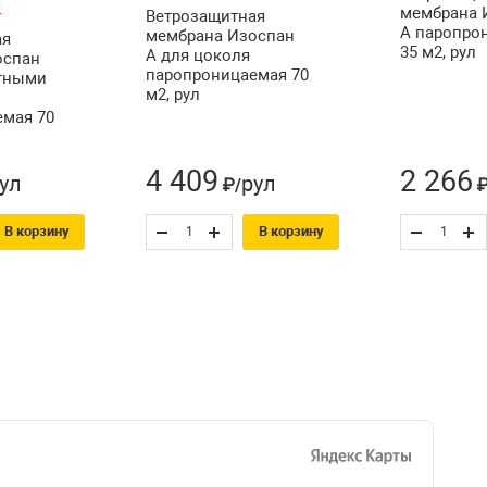
мембрана 
Ветрозащитная
А паропро
мембрана Изоспан
ая
35 м2, рул
A для цоколя
оспан
паропроницаемая 70
итными
м2, рул
мая 70
4 409
2 266
ул
рул
₽/
₽
В корзину
В корзину