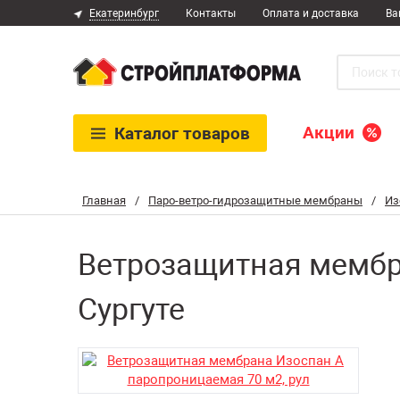
Екатеринбург
Контакты
Оплата и доставка
Ва
Акции
Каталог
товаров
Главная
/
Паро-ветро-гидрозащитные мембраны
/
Из
Ветрозащитная мембра
Сургуте