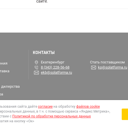
сайте.
КОНТАКТЫ
Екатеринбург
Стать поставщиком
ения
8 (343) 228-56-68
kp@splatforma.ru
тавка
ekb@splatforma.ru
 дилерства
ра
льзования сайта дайте
согласие
на обработку
файлов cookie
ерсональных данных, в т.ч. с помощью сервиса «Яндекс Метрика»,
ствии с
Политикой по обработке персональных данных
атия на кнопку «Ок»