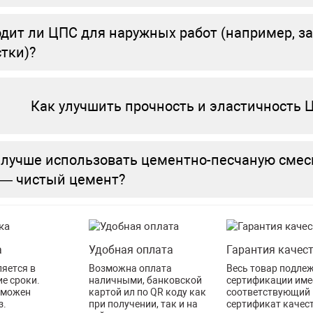
дит ли ЦПС для наружных работ (например, з
тки)?
Как улучшить прочность и эластичность 
 лучше использовать цементно-песчаную смесь
 — чистый цемент?
а
Удобная оплата
Гарантия качес
яется в
Возможна оплата
Весь товар подле
е сроки.
наличными, банковской
сертификации име
зможен
картой ил по QR коду как
соответствующий
з.
при получении, так и на
сертификат качес