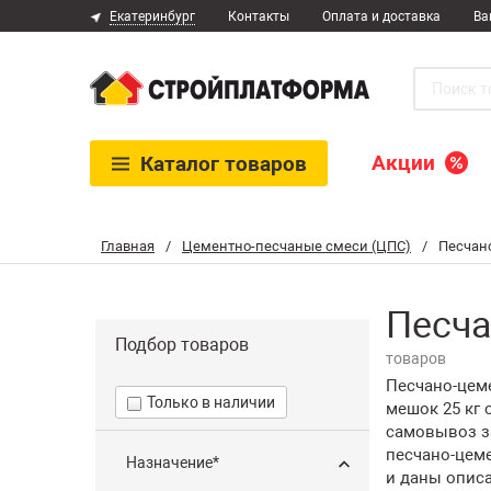
Екатеринбург
Контакты
Оплата и доставка
Ва
Акции
Каталог
товаров
Главная
/
Цементно-песчаные смеси (ЦПС)
/
Песчан
Песча
Подбор товаров
товаров
Песчано-цеме
Только в наличии
мешок 25 кг 
самовывоз за
песчано-цеме
Назначение*
и даны описа