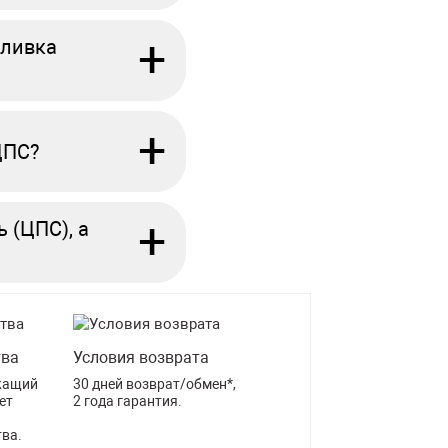
+
аливка
+
ЦПС?
+
 (ЦПС), а
тва
Условия возврата
жащий
30 дней возврат/обмен*,
ет
2 года гарантия.
тва.