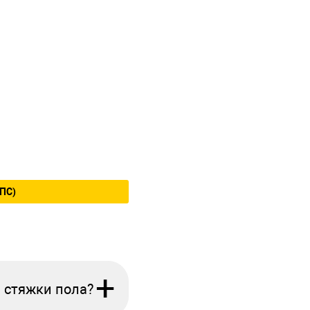
ПС)
+
 стяжки пола?