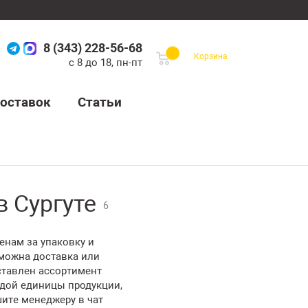
8 (343) 228-56-68
Корзина
с 8 до 18, пн-пт
оставок
Статьи
 Сургуте
6
енам за упаковку и
зможна доставка или
ставлен ассортимент
ждой единицы продукции,
шите менеджеру в чат