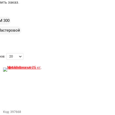
ить заказ.
М 300
Мастеровой
ов:
Код: 397668