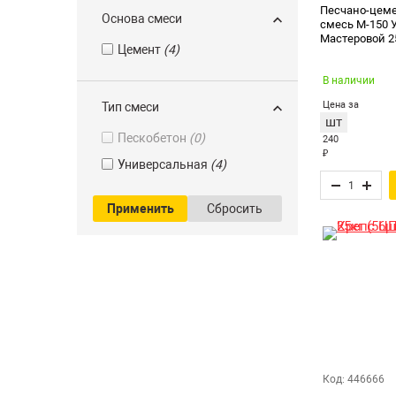
Для стяжки
(2)
Песчано-цем
Основа смеси
смесь М-150 
Для устранения дефектов
Мастеровой 25
(2)
Цемент
(4)
Для штукатурных работ
В наличии
(4)
Цена за
Тип смеси
шт
Пескобетон
(0)
240
₽
Универсальная
(4)
Применить
Сбросить
Код: 446666