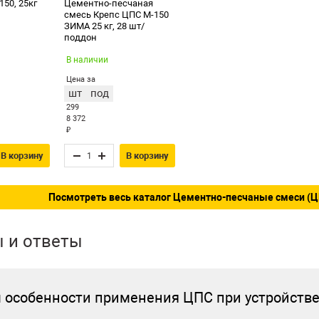
50, 25кг
Цементно-песчаная
смесь Крепс ЦПС М-150
ЗИМА 25 кг, 28 шт/
поддон
В наличии
Цена за
шт
под
299
8 372
₽
В корзину
В корзину
Посмотреть весь каталог Цементно-песчаные смеси (Ц
 и ответы
м особенности применения ЦПС при устройстве