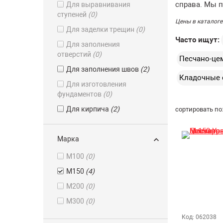
справа. Мы 
Для выравнивания
ступеней
(0)
Цены в каталоге
Для заделки трещин
(0)
Часто ищут:
Для заполнения
отверстий
(0)
Песчано-цем
Для заполнения швов
(2)
Кладочные 
Для изготовления
фундаментов
(0)
Для кирпича
(2)
сортировать по
Для кладочных работ
(4)
Марка
Для монтажа стен из
крупных бетонных блоков
М100
(0)
(0)
М150
(4)
Для натурального камня
(2)
М200
(0)
Для обустройства
М300
(0)
бетонных полов
(0)
Код: 062038