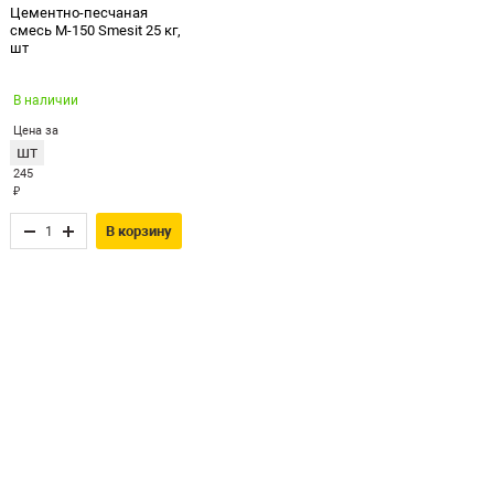
Цементно-песчаная
смесь М-150 Smesit 25 кг,
шт
В наличии
Цена за
шт
245
₽
В корзину