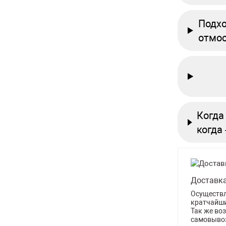
Подхо
отмос
Когда
когда
Доставк
Осуществл
кратчайши
Так же во
самовыво