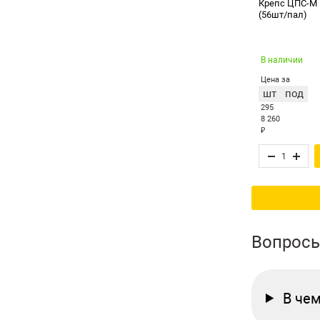
Крепс ЦПС-М 1
(56шт/пал)
В наличии
Цена за
шт
под
295
8 260
₽
Вопросы
В че