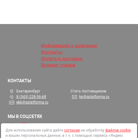
Информация о компании
Контакты
Оплата и доставка
Возврат товара
КОНТАКТЫ
Екатеринбург
Стать поставщиком
8 (343) 228-56-68
kp@splatforma.ru
ekb@splatforma.ru
МЫ В СОЦСЕТЯХ
Для использования сайта дайте
согласие
на обработку
файлов cookie
и ваших персональных данных, в т.ч. с помощью сервиса «Яндекс