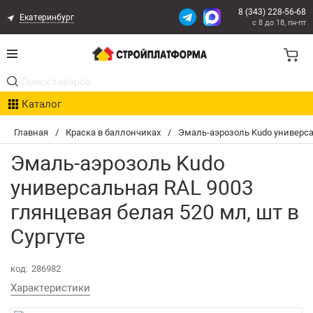
8 (343) 228-56-68
Екатеринбург
с 8 до 18, пн-пт
Акции
Каталог
Расчет доставки
Главная
/
Краска в баллончиках
/
Эмаль-аэрозоль Kudo универса
Организациям
Эмаль-аэрозоль Kudo
Опыт поставок
универсальная RAL 9003
глянцевая белая 520 мл, шт в
Статьи
Сургуте
Контакты
код:
286982
Оплата и Доставка
Характеристики
Возврат товара